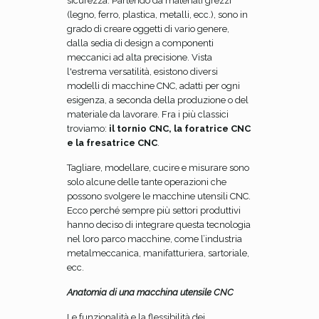
sicurezza. Partendo da materiali grezzi
(legno, ferro, plastica, metalli, ecc.), sono in
grado di creare oggetti di vario genere,
dalla sedia di design a componenti
meccanici ad alta precisione. Vista
l'estrema versatilità, esistono diversi
modelli di macchine CNC, adatti per ogni
esigenza, a seconda della produzione o del
materiale da lavorare. Fra i più classici
troviamo:
il tornio CNC, la foratrice CNC
e la fresatrice CNC
.
Tagliare, modellare, cucire e misurare sono
solo alcune delle tante operazioni che
possono svolgere le macchine utensili CNC.
Ecco perché sempre più settori produttivi
hanno deciso di integrare questa tecnologia
nel loro parco macchine, come l’industria
metalmeccanica, manifatturiera, sartoriale,
ecc.
Anatomia di una macchina utensile CNC
Le funzionalità e la flessibilità dei