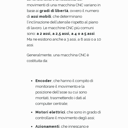
movimenti di una macchina CNC variano in
base ai
gradi di libertà
, ovvero il numero
di
assi mobili
, che determinano
l’inclinazione dell’utensile rispetto al piano
di lavoro. Le macchine CNC più comuni
sono:
a 2 assi, a 2,5 assi, a 4 o a 5 assi
.
Ma ne esistono anche a 3 assi, a 8 assi o a 10
assi.
Generalmente, una macchina CNC è
costituita da:
Encoder
, che hanno il compito di
monitorare il movimento e la
posizione dell'asse su cui sono
montati, trasmettendo i dati al
computer centrale;
Motori elettrici
, che sono in grado di
controllare il movimento degli assi;
Azionamenti
, che innescano e