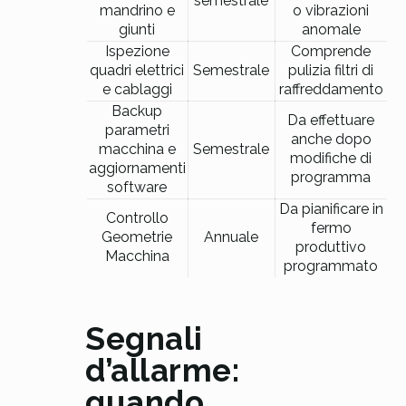
semestrale
mandrino e
o vibrazioni
giunti
anomale
Ispezione
Comprende
quadri elettrici
Semestrale
pulizia filtri di
e cablaggi
raffreddamento
Backup
Da effettuare
parametri
anche dopo
macchina e
Semestrale
modifiche di
aggiornamenti
programma
software
Da pianificare in
Controllo
fermo
Geometrie
Annuale
produttivo
Macchina
programmato
Segnali
d’allarme:
quando