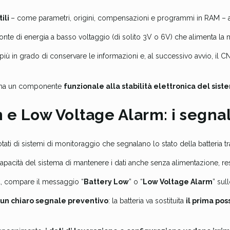
tili
– come parametri, origini, compensazioni e programmi in RAM – an
fonte di energia a basso voltaggio (di solito 3V o 6V) che alimenta l
 più in grado di conservare le informazioni e, al successivo avvio, il C
, ma un componente
funzionale alla stabilità elettronica del sist
 e Low Voltage Alarm: i segna
ti di sistemi di monitoraggio che segnalano lo stato della batteria tr
 capacità del sistema di mantenere i dati anche senza alimentazione, re
ca, compare il messaggio “
Battery Low
” o “
Low Voltage Alarm
” sul
un chiaro segnale preventivo
: la batteria va sostituita
il prima pos