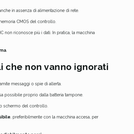
che in assenza di alimentazione di rete.
a memoria CMOS del controllo.
NC non riconosce più i dati. In pratica, la macchina
ema
.
li che non vanno ignorati
amite messaggi o spie di allerta.
sa possibile proprio dalla batteria tampone.
lo schermo del controllo.
sibile
, preferibilmente con la macchina accesa, per