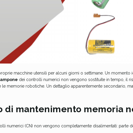
e proprie macchine utensili per alcuni giorni o settimane. Un momento
 tampone
dei controlli numerici non vengono sostituite in tempo, il ri
nche le memorie robotiche. Un dettaglio apparentemente secondario, 
ito di mantenimento memoria n
lli numerici (CN) non vengono completamente disalimentati: parte dell