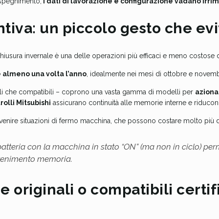
o spegnimento,
i dati di lavorazione e configurazione vadano irr
iva: un piccolo gesto che evi
hiusura invernale è una delle operazioni più efficaci e meno costose
ie almeno una volta l’anno
, idealmente nei mesi di ottobre e novemb
ali che compatibili – coprono una vasta gamma di modelli per
aziona
olli Mitsubishi
assicurano continuità alle memorie interne e riducono 
venire situazioni di fermo macchina, che possono costare molto più 
batteria con la macchina in stato “ON” (ma non in ciclo) perme
ntenimento memoria.
 originali o compatibili certif